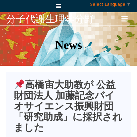
Select Language
▼
分子代謝生理学分野
News
高橋宙大助教が 公益
財団法人 加藤記念バイ
オサイエンス振興財団
「研究助成」に採択され
ました