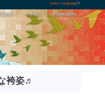
Select Language
▼
研究紹介
ラボ紹介
Publications
な袴姿♬